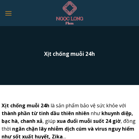
Skip
to
content
Xịt chống muỗi 24h
Xịt chống muỗi 24h
là sản phẩm bảo vệ sức khỏe với
thành phần từ tinh dầu thiên nhiên
như
khuynh diệp,
bạc hà, chanh xả
, giúp
xua đuổi muỗi suốt 24 giờ
, đồng
thời
ngăn chặn lây nhiễm dịch cúm và virus nguy hiểm
như sốt xuất huyết, Zika
…