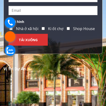
Loại hình
.
Nhà ở xã hội
Ki ốt chợ
Shop House
.
.
Vị Trí Dự Án