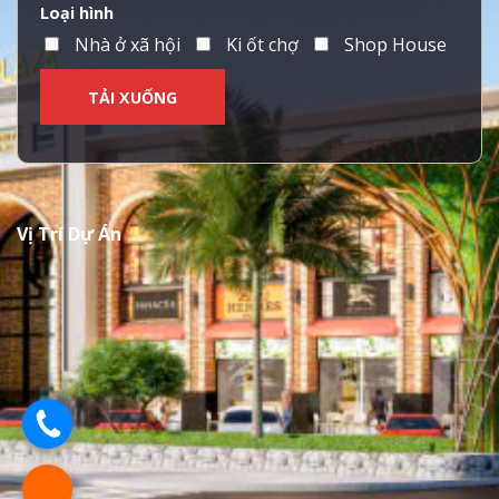
Loại hình
Nhà ở xã hội
Ki ốt chợ
Shop House
Vị Trí Dự Án
.
.