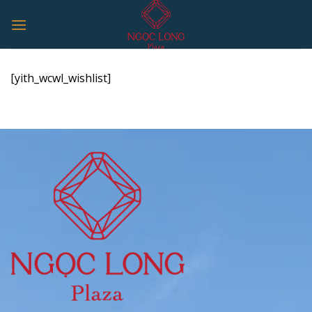
Skip
to
content
[yith_wcwl_wishlist]